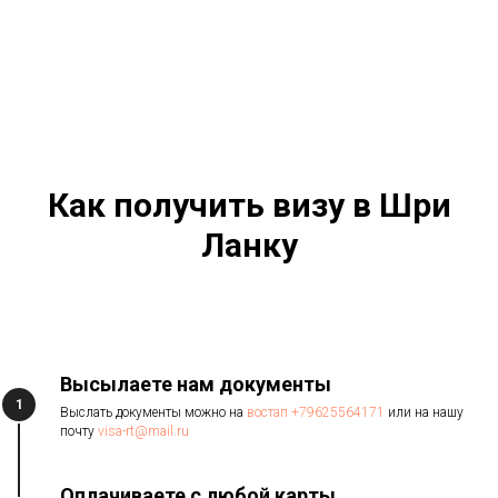
Как получить визу в Шри
Ланку
Высылаете нам документы
1
Выслать документы можно на
востап +79625564171
или на нашу
почту
visa-rt@mail.ru
Оплачиваете с любой карты